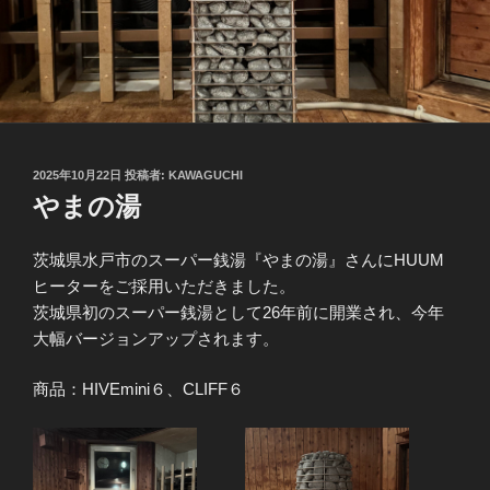
投
2025年10月22日
投稿者:
KAWAGUCHI
稿
やまの湯
日:
茨城県水戸市のスーパー銭湯『やまの湯』さんにHUUM
ヒーターをご採用いただきました。
茨城県初のスーパー銭湯として26年前に開業され、今年
大幅バージョンアップされます。
商品：HIVEmini６、CLIFF６