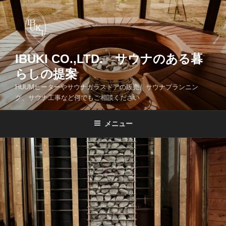
コ
ン
テ
ン
ツ
IBUKI CO.,LTD. サウナのある暮
へ
らしの提案
ス
HUUMヒーターやサウナガラスドアの販売、サウナプランニン
キ
グ、サウナ工事など何でもご相談ください
ッ
プ
メニュー