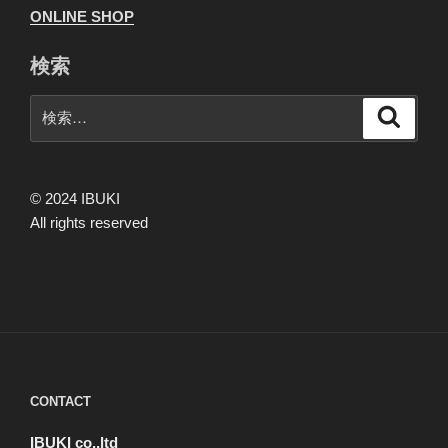
ONLINE SHOP
検索
検
検
索
索:
© 2024 IBUKI
All rights reserved
CONTACT
IBUKI co.,ltd