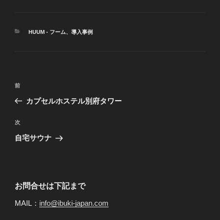
カ
HUUM - フーム
、
導入事例
テ
ゴ
リ
ー
投
前
前
稿
の
カプセルホステル別府タワー
ナ
投
ビ
稿
次
次
ゲ
の
自宅サウナ
投
ー
稿
シ
ョ
お問合せは下記まで
ン
MAIL：
info@ibuki-japan.com