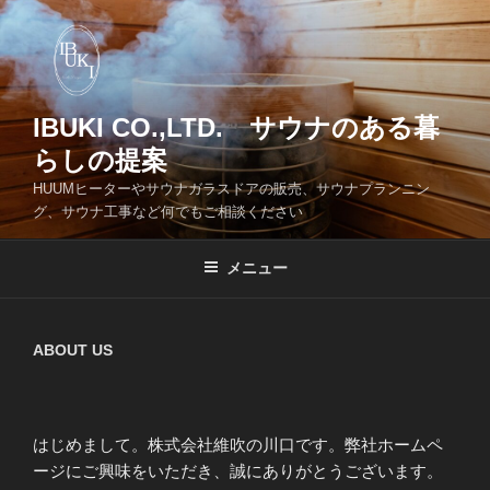
コ
ン
テ
ン
ツ
IBUKI CO.,LTD. サウナのある暮
へ
らしの提案
ス
HUUMヒーターやサウナガラスドアの販売、サウナプランニン
キ
グ、サウナ工事など何でもご相談ください
ッ
プ
メニュー
ABOUT US
はじめまして。株式会社維吹の川口です。弊社ホームペ
ージにご興味をいただき、誠にありがとうございます。