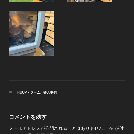
カ
HUUM - フーム
、
導入事例
テ
ゴ
リ
ー
コメントを残す
メールアドレスが公開されることはありません。
※
が付