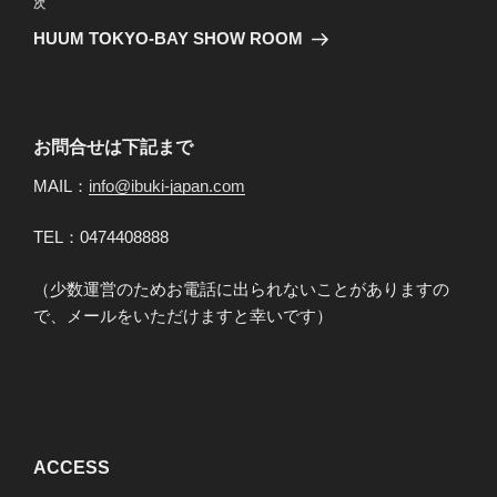
ビ
稿
次
次
ゲ
の
HUUM TOKYO-BAY SHOW ROOM
投
ー
稿
シ
ョ
お問合せは下記まで
ン
MAIL：
info@ibuki-japan.com
TEL：0474408888
（少数運営のためお電話に出られないことがありますの
で、メールをいただけますと幸いです）
ACCESS