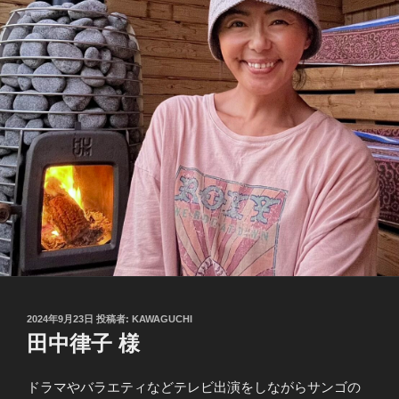
投
2024年9月23日
投稿者:
KAWAGUCHI
稿
田中律子 様
日:
ドラマやバラエティなどテレビ出演をしながらサンゴの