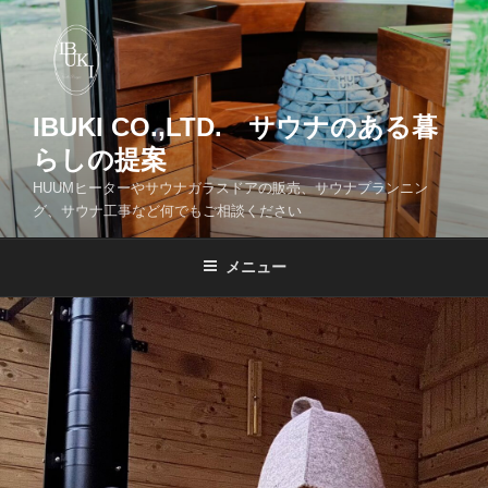
コ
ン
テ
ン
ツ
IBUKI CO.,LTD. サウナのある暮
へ
らしの提案
ス
HUUMヒーターやサウナガラスドアの販売、サウナプランニン
キ
グ、サウナ工事など何でもご相談ください
ッ
プ
メニュー