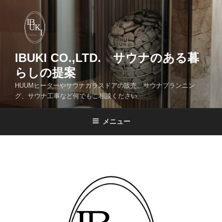
コ
ン
テ
ン
ツ
IBUKI CO.,LTD. サウナのある暮
へ
らしの提案
ス
HUUMヒーターやサウナガラスドアの販売、サウナプランニン
キ
グ、サウナ工事など何でもご相談ください
ッ
プ
メニュー