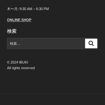
木〜月: 9:30 AM – 6:30 PM
ONLINE SHOP
検索
検
検
索
索:
© 2024 IBUKI
All rights reserved