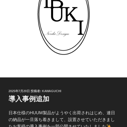
投
2025年7月20日
投稿者:
KAWAGUCHI
稿
導入事例追加
日:
日本仕様のHUUM製品がようやく出荷されはじめ、連日
の納品が一旦落ち着きまして、設置させていただきまし
たお客様の導入事例を一部公開させていたしました