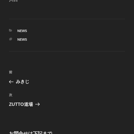
カ
NEWS
テ
タ
NEWS
ゴ
グ
リ
ー
投
前
前
稿
の
みきじ
ナ
投
ビ
稿
次
次
ゲ
の
ZUTTO道場
投
ー
稿
シ
ョ
お問合せは下記まで